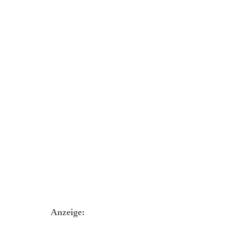
Kathedrale Palma d
Anzeige: