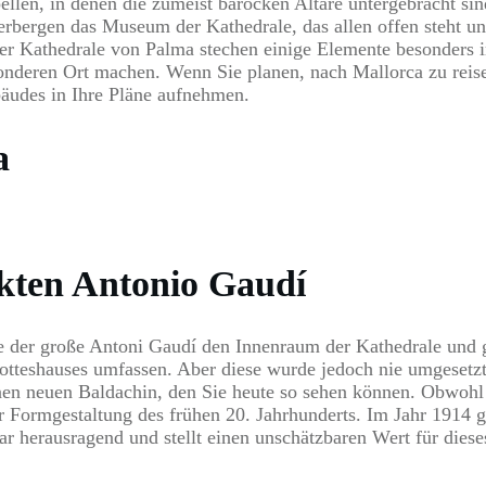
ellen, in denen die zumeist barocken Altäre untergebracht sin
erbergen das Museum der Kathedrale, das allen offen steht un
der Kathedrale von Palma stechen einige Elemente besonders i
onderen Ort machen. Wenn Sie planen, nach Mallorca zu reis
äudes in Ihre Pläne aufnehmen.
a
kten Antonio Gaudí
 der große Antoni Gaudí den Innenraum der Kathedrale und ge
Gotteshauses umfassen. Aber diese wurde jedoch nie umgeset
inen neuen Baldachin, den Sie heute so sehen können. Obwohl e
der Formgestaltung des frühen 20. Jahrhunderts. Im Jahr 1914
r herausragend und stellt einen unschätzbaren Wert für dieses