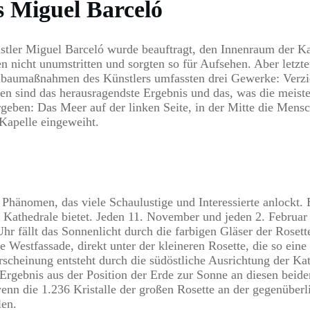
s Miguel Barceló
stler Miguel Barceló wurde beauftragt, den Innenraum der Kap
n nicht unumstritten und sorgten so für Aufsehen. Aber letzt
Umbaumaßnahmen des Künstlers umfassten drei Gewerke: Verz
n sind das herausragendste Ergebnis und das, was die meiste 
geben: Das Meer auf der linken Seite, in der Mitte die Mensc
 Kapelle eingeweiht.
hänomen, das viele Schaulustige und Interessierte anlockt. E
r Kathedrale bietet. Jeden 11. November und jeden 2. Februar
r fällt das Sonnenlicht durch die farbigen Gläser der Rosett
die Westfassade, direkt unter der kleineren Rosette, die so ein
rscheinung entsteht durch die südöstliche Ausrichtung der Kat
s Ergebnis aus der Position der Erde zur Sonne an diesen beid
wenn die 1.236 Kristalle der großen Rosette an der gegenüber
len.